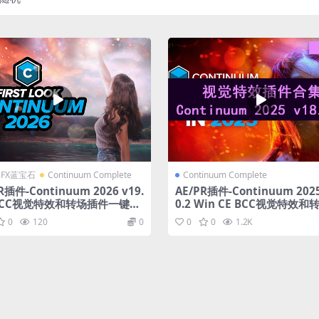
isFX蓝宝石
Continuum Complete
Continuum Complete
R插件-Continuum 2026 v19.
AE/PR插件-Continuum 2025
 BCC视觉特效和转场插件一键安
0.2 Win CE BCC视觉特效和
件 一键安装
0
120
0
0
0
1.2K