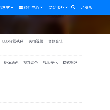
辑素材
软件中心
网站服务
登录
LED背景视频
实拍视频
音效合辑
抠像滤色
视频调色
视频美化
格式编码