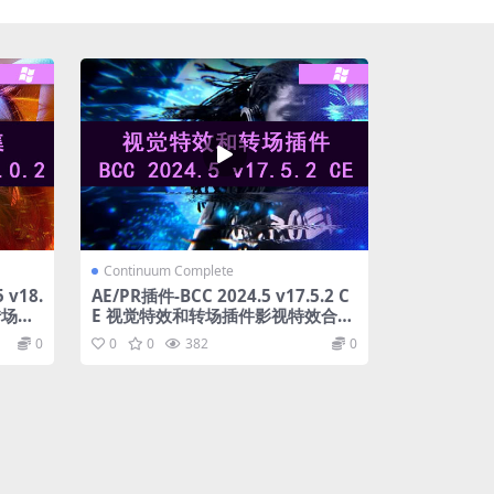
Continuum Complete
 v18.
AE/PR插件-BCC 2024.5 v17.5.2 C
转场插
E 视觉特效和转场插件影视特效合成
必备套装
0
0
0
382
0