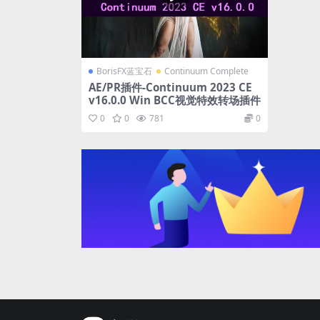
BorisFX蓝宝石
Continuum Complete
AE/PR插件-Continuum 2023 CE
v16.0.0 Win BCC视觉特效转场插件
0
0
781
0