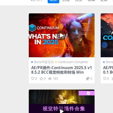
BorisFX蓝宝石
Continuum Complete
Bor
AE/PR插件-Continuum 2025.5 v1
AE/P
8.5.2 BCC视觉特效和转场 Win
0.1
装版
0
0
185
0
0