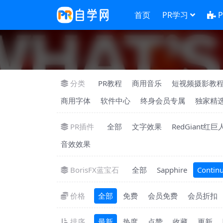
首页
PR学习
分类
PR教程
商用音乐
短视频摄影教
商用字体
软件中心
终身会员专属
独家精
PR插件
全部
文字效果
RedGiant红巨
音效效果
BorisFX蓝宝石
全部
Sapphire
Contin
价格
全部
免费
会员免费
会员折扣
排序
最新
热度
点赞
收藏
更新