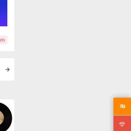
(
0
)