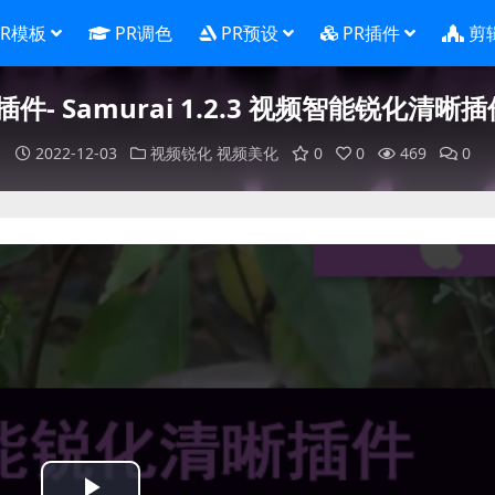
PR模板
PR调色
PR预设
PR插件
剪
奇插件- Samurai 1.2.3 视频智能锐化清
2022-12-03
视频锐化
视频美化
0
0
469
0