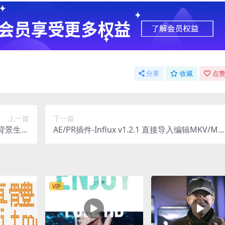
分享
收藏
点赞
上一篇
下一篇
梦幻背景生成
AE/PR插件-Influx v1.2.1 直接导入编辑MKV/MO
in/Mac
V/FLV格式素材视频解码器 Win
VIP