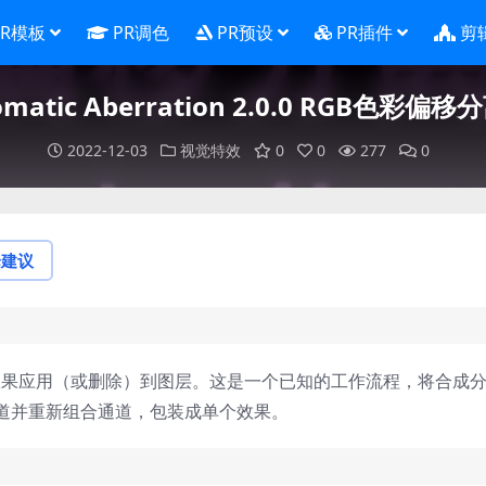
PR模板
PR调色
PR预设
PR插件
剪
omatic Aberration 2.0.0 RGB色彩
2022-12-03
视觉特效
0
0
277
0
论建议
 允许您将色差效果应用（或删除）到图层。这是一个已知的工作流程，将合成
道并重新组合通道，包装成单个效果。