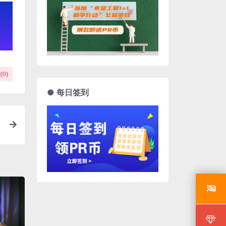
(
0
)
● 每日签到