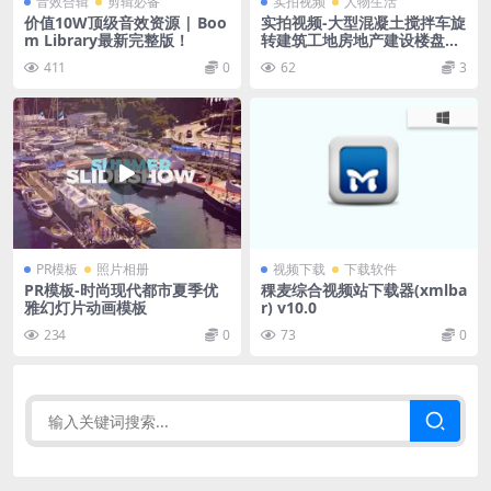
音效合辑
剪辑必备
实拍视频
人物生活
价值10W顶级音效资源 | Boo
实拍视频-大型混凝土搅拌车旋
m Library最新完整版！
转建筑工地房地产建设楼盘高
清视频实拍
411
0
62
3
PR模板
照片相册
视频下载
下载软件
PR模板-时尚现代都市夏季优
稞麦综合视频站下载器(xmlba
雅幻灯片动画模板
r) v10.0
234
0
73
0