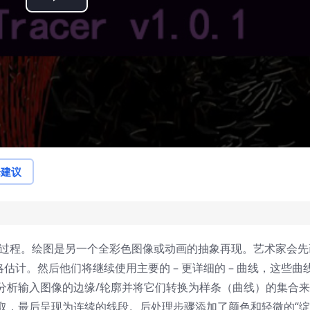
Play
Video
论建议
笔创作的过程。绘图是另一个全彩色图像或动画的抽象再现。艺术家会先
估计。然后他们将继续使用主要的 – 更详细的 – 曲线，这些曲
分析输入图像的边缘/轮廓并将它们转换为样条（曲线）的集合
取，最后呈现为连续的线段。后处理步骤添加了颜色和轻微的“绽