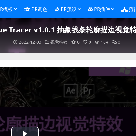
PR模板
PR调色
PR预设
PR插件
剪
rve Tracer v1.0.1 抽象线条轮廓描边视
2022-12-03
视觉特效
0
0
184
0