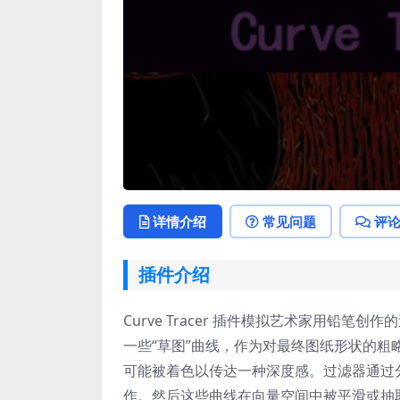
详情介绍
常见问题
评
插件介绍
Curve Tracer 插件模拟艺术家用铅
一些“草图”曲线，作为对最终图纸形状的粗略
可能被着色以传达一种深度感。过滤器通过
作。然后这些曲线在向量空间中被平滑或抽