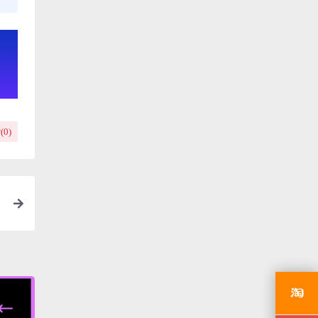
(
0
)