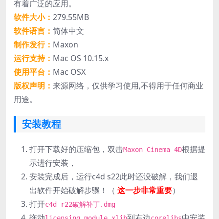
有着广泛的应用。
软件大小：
279.55MB
软件语言：
简体中文
制作发行：
Maxon
运行支持：
Mac OS 10.15.x
使用平台：
Mac OSX
版权声明：
来源网络，仅供学习使用,不得用于任何商业
用途。
安装教程
打开下载好的压缩包，双击
根据提
Maxon Cinema 4D
示进行安装，
安装完成后，运行c4d s22此时还没破解，我们退
出软件开始破解步骤！（
这一步非常重要
）
打开
c4d r22破解补丁.dmg
拖动
到右边
中安装
licensing.module.xlib
corelibs