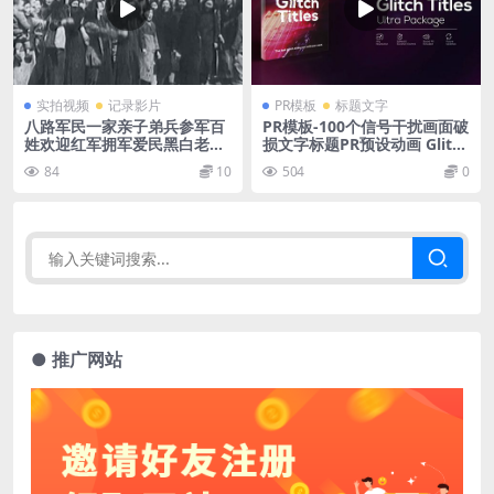
实拍视频
记录影片
PR模板
标题文字
八路军民一家亲子弟兵参军百
PR模板-100个信号干扰画面破
姓欢迎红军拥军爱民黑白老视
损文字标题PR预设动画 Glitch
频素材
Titles Pack
84
10
504
0
● 推广网站