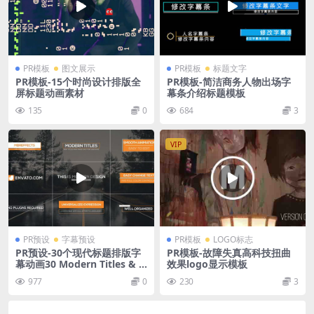
PR模板
图文展示
PR模板
标题文字
PR模板-15个时尚设计排版全
PR模板-简洁商务人物出场字
屏标题动画素材
幕条介绍标题模板
135
0
684
3
VIP
PR预设
字幕预设
PR模板
LOGO标志
PR预设-30个现代标题排版字
PR模板-故障失真高科技扭曲
幕动画30 Modern Titles & L
效果logo显示模板
ower Thirds – Mogrt
977
0
230
3