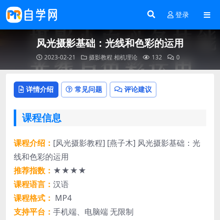
登录
风光摄影基础：光线和色彩的运用
2023-02-21
摄影教程
相机理论
132
0
详情介绍
常见问题
评论建议
课程信息
课程介绍：
[风光摄影教程] [燕子木] 风光摄影基础：光
线和色彩的运用
推荐指数：
★★
★★
课程语言：
汉语
课程格式：
MP4
支持平台：
手机端、电脑端 无限制