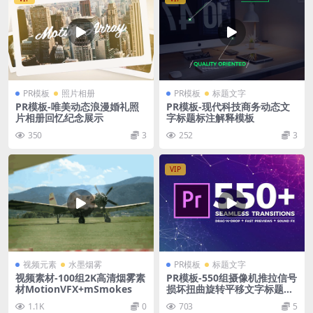
PR模板
照片相册
PR模板
标题文字
PR模板-唯美动态浪漫婚礼照
PR模板-现代科技商务动态文
片相册回忆纪念展示
字标题标注解释模板
350
3
252
3
VIP
视频元素
水墨烟雾
PR模板
标题文字
视频素材-100组2K高清烟雾素
PR模板-550组摄像机推拉信号
材MotionVFX+mSmokes
损坏扭曲旋转平移文字标题Pr
emiere视频转场
1.1K
0
703
5