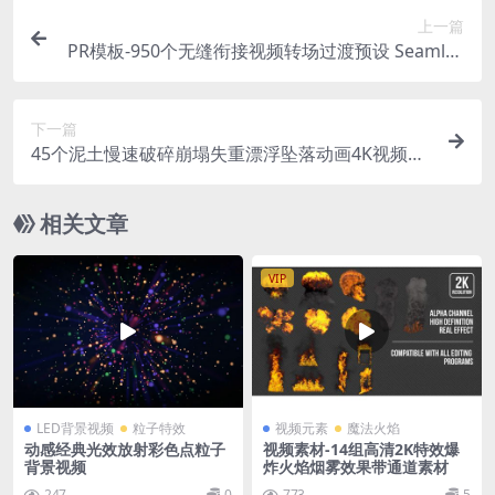
上一篇
PR模板-950个无缝衔接视频转场过渡预设 Seamles
s Transitions
下一篇
45个泥土慢速破碎崩塌失重漂浮坠落动画4K视频素
材 Negative Gravity (有透明通道)
相关文章
VIP
LED背景视频
粒子特效
视频元素
魔法火焰
动感经典光效放射彩色点粒子
视频素材-14组高清2K特效爆
背景视频
炸火焰烟雾效果带通道素材
247
0
773
5