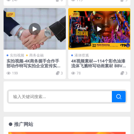
VIP
VIP
实拍视频
商务金融
液体喷溅
实拍视频-4K商务握手合作手
4K视频素材—114个彩色油漆
部动作特写实拍企业宣传实拍
流体飞溅特写动画素材 BBV22
视频
Paint Dancing
199
3
78
3
● 推广网站