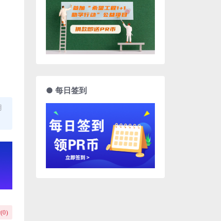
● 每日签到
用
(
0
)