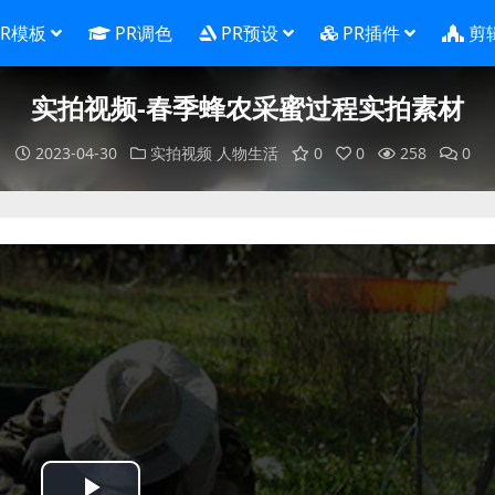
PR模板
PR调色
PR预设
PR插件
剪
实拍视频-春季蜂农采蜜过程实拍素材
2023-04-30
实拍视频
人物生活
0
0
258
0