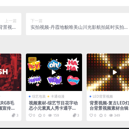
上一篇
下一篇
背景视频
实拍视频-丹霞地貌唯美山川光影航拍延时实拍视
素材
频
VIP
册
综艺包装
卡通动漫
LED背景视频
RGB毛
视频素材-综艺节目花字动
背景视频-复古LED
频宣传展
态小元素真人秀卡通字M
台背景视频素材合辑
OV带通道
3
0
0
159
3
0
0
349