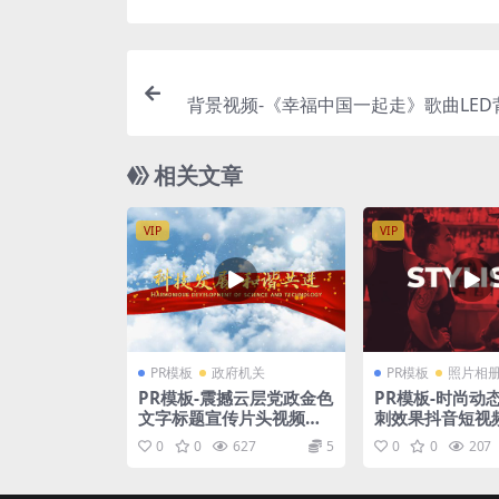
背景视频-《幸福中国一起走》歌曲LED
相关文章
VIP
VIP
PR模板
政府机关
PR模板
照片相
PR模板-震撼云层党政金色
PR模板-时尚动态
文字标题宣传片头视频模
刺效果抖音短视
板
示模板
0
0
627
5
0
0
207