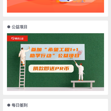
● 公益项目
● 每日签到