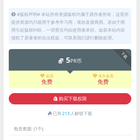
#版权声明# 本站所有资源版权均属于原作者所有，这里所
提供资源均只能用于参考学习用，请勿直接商用。若由于商
用引起版权纠纷，一切责任均由使用者承担。如若本站内容
侵犯了原著者的合法权益，可联系我们进行删除处理。
下载
5
PR币
会员
永久会员
免费
免费
购买下载权限
已有
213
人解锁下载
包含资源:
(1个)