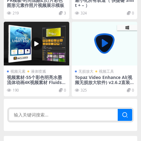
PR模板-时尚炫酷幻灯片彩色
最小化所有轨道（ 快捷键 Shif
图形元素作照片视频展示模板
t + – ）
219
3
324
0
视频元素
液体喷溅
无损放大
视频工具
视频素材-55个彩色明亮水墨
Topaz Video Enhance Al(视
流体动画4K视频素材 Fluids L
频无损放大软件) v2.6.2直装
ight Side Kit
版
190
0
325
0