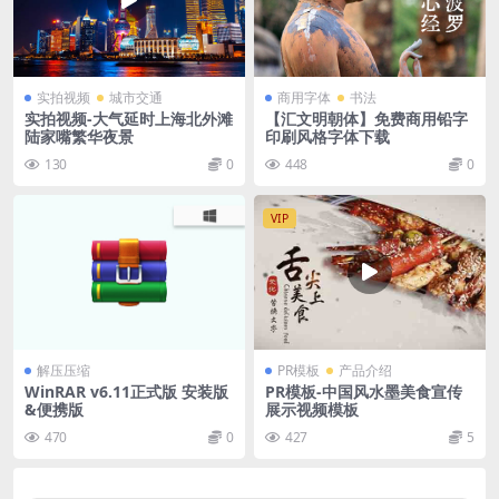
实拍视频
城市交通
商用字体
书法
实拍视频-大气延时上海北外滩
【汇文明朝体】免费商用铅字
陆家嘴繁华夜景
印刷风格字体下载
130
0
448
0
VIP
解压压缩
PR模板
产品介绍
WinRAR v6.11正式版 安装版
PR模板-中国风水墨美食宣传
&便携版
展示视频模板
470
0
427
5