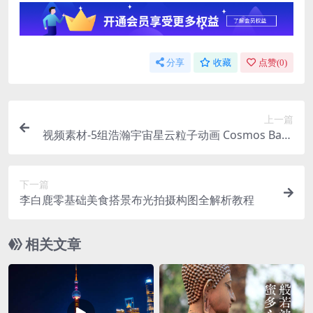
分享
收藏
点赞(
0
)
上一篇
视频素材-5组浩瀚宇宙星云粒子动画 Cosmos Back
grounds Pack
下一篇
李白鹿零基础美食搭景布光拍摄构图全解析教程
相关文章