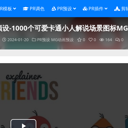
PR模板
PR调色
PR预设
PR插件
剪
re预设-1000个可爱卡通小人解说场景图标M
2024-01-20
PR预设
MG动画预设
0
0
164
0