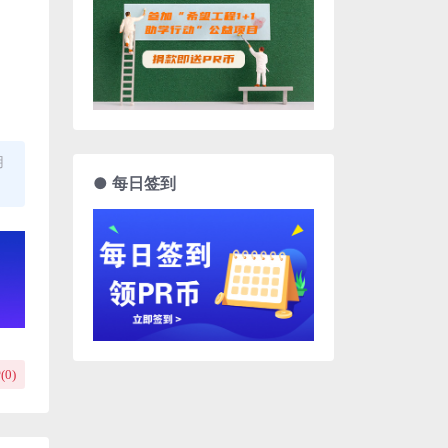
用
● 每日签到
(
0
)