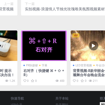
上一篇
下一篇
背景视频
实拍视频-浪漫情人节烛光玫瑰唯美氛围视频素材
VIP
PR快捷键
字幕
LED背景视频
年会活
件时 提示
右对齐（ 快捷键 ⌘ + ⇧ +
背景视频-8款华丽金
的解决办法！
R）
璨舞台年会晚会流金
背景
1.2K
0
0
400
0
0
211
快速导航
关于本站
联
VIP会员
关于网站