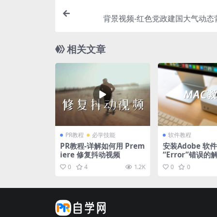
背景视频-红色党政建国大气动态
相关文章
PR教程
必学技能
软件教程
PR教程-详解如何用 Prem
安装Adobe 软
iere 修复抖动视频
“Error”错误
0
4
1.2K
0
0