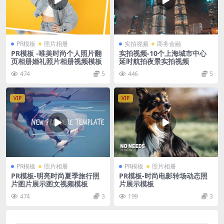
PR模板
照片相册
实拍视频
商务金融
PR模板 -唯美时尚个人照片翻
实拍视频-10个上海城市中心
页相册婚礼照片相册视频模板
延时航拍夜景实拍视频
474
5
446
5
VIP
VIP
PR模板
照片相册
PR模板
照片相册
PR模板-明亮时尚夏季旅行照
PR模板-时尚电影转场动态照
片图片展示图文视频模板
片展示模板
474
3
199
3