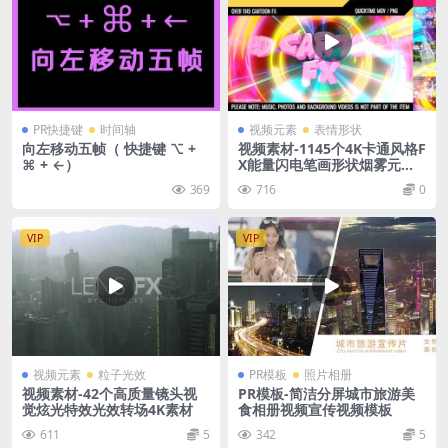
PR快捷键
时间轴
视频元素
表情形状
向左移动五帧（ 快捷键 ⌥ +
视频素材-1145个4K卡通风格F
⌘ + ←）
X能量闪电笔画形状烟雾元素
动画素材
369
716
0
VIP
VIP
视频元素
粒子光效
PR模板
照片相册
视频素材-42个高质量镜头视
PR模板-简洁分屏城市旅游美
觉炫光特效光效转场4K素材
食相册视频宣传视频模板
611
5
342
5