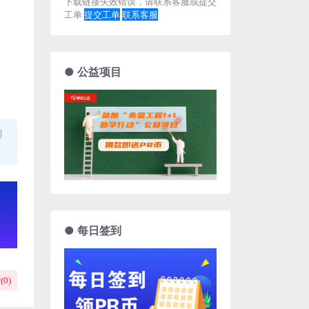
下载链接失效错误，请联系客服或提交
工单
提交工单
联系客服
● 公益项目
用
● 每日签到
(
0
)