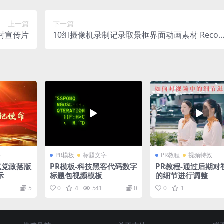
上一篇
下一篇
村宣传片
10组摄像机录制记录取景框界面动画素材 Recor
ding Screen Pack
字
PR模板
标题文字
PR教程
视频特效
气党政落版
PR模板-科技黑客代码数字
PR教程-通过后期对
示
标题包视频模板
的细节进行调整
5
0
4
541
0
0
1