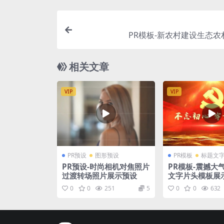
PR模板-新农村建设生态农
相关文章
VIP
VIP
PR预设
图形预设
PR模板
标题文
PR预设-时尚相机对焦照片
PR模板-震撼大
过渡转场照片展示预设
文字片头模板展
0
0
251
5
0
0
632