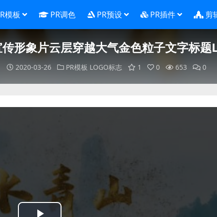
PR模板
PR调色
PR预设
PR插件
剪
-宣传形象片云层穿越大气金色粒子文字标题L
2020-03-26
PR模板
LOGO标志
1
0
653
0