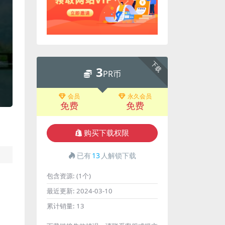
下载
3
PR币
会员
永久会员
免费
免费
购买下载权限
已有
13
人解锁下载
包含资源:
(1个)
最近更新:
2024-03-10
累计销量:
13