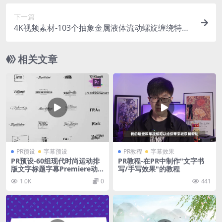
下一篇
4K视频素材-103个抽象金属液体流动螺旋缠绕特效
动画 有透明通道
相关文章
PR预设
字幕预设
PR教程
字幕效果
PR预设-60组现代时尚运动排
PR教程-在PR中制作"文字书
版文字标题字幕Premiere动
写/手写效果"的教程
画
1.0K
0
441