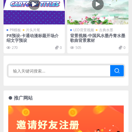
PR模板
片头片尾
LED背景视频
古典水墨
PR预设-卡通动漫标题开场介
背景视频-中国风水墨丹青水墨
绍文字预设
歌曲背景素材
270
0
505
0
● 推广网站