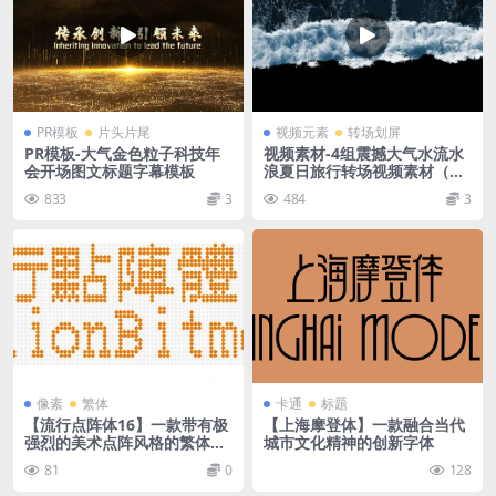
PR模板
片头片尾
视频元素
转场划屏
PR模板-大气金色粒子科技年
视频素材-4组震撼大气水流水
会开场图文标题字幕模板
浪夏日旅行转场视频素材（带
通道）
833
3
484
3
像素
繁体
卡通
标题
【流行点阵体16】一款带有极
【上海摩登体】一款融合当代
强烈的美术点阵风格的繁体字
城市文化精神的创新字体
体
81
0
128