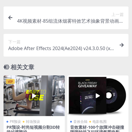
上一篇
4K视频素材-85组流体烟雾特效艺术抽象背景动画视
频素材
下一篇
Adobe After Effects 2024(Ae2024) v24.3.0.50 (x6
4)直装版
相关文章
VIP
PR预设
转场预设
音效合辑
电影氛围
PR预设-时尚短视频分割3D转
音效素材-100个故障冲击碰撞
场过渡预设
呼呼转场飞行环境氛围电影音