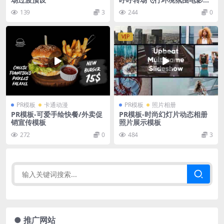
效 Artlist – Cinematic SFX P
139
3
244
0
ack
VIP
PR模板
卡通动漫
PR模板
照片相册
PR模板-可爱手绘快餐/外卖促
PR模板-时尚幻灯片动态相册
销宣传模板
照片展示模板
272
0
484
3
● 推广网站