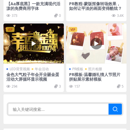
【Aa厚底黑】一款充满现代活
PR教程-蒙版抠像转场效果，
泼的免费商用字体
如何让平淡的画面变得酷炫？
373
0
3.4K
VIP
VIP
LED背景视频
年会活动
PR模板
照片相册
金色大气粒子年会开业砸金蛋
PR模板-温馨婚礼情人节照片
活动大屏循环显示视频
拼贴展示素材模板
294
3
157
5