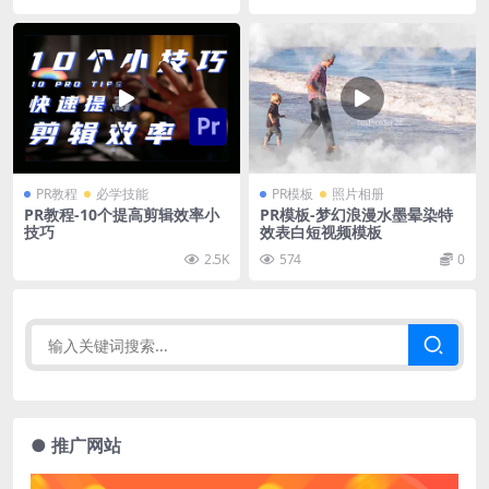
PR教程
必学技能
PR模板
照片相册
PR教程-10个提高剪辑效率小
PR模板-梦幻浪漫水墨晕染特
技巧
效表白短视频模板
2.5K
574
0
● 推广网站