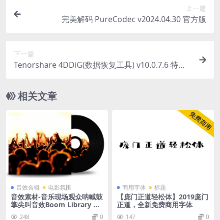
上一篇
完美解码 PureCodec v2024.04.30 官方版
下一篇
Tenorshare 4DDiG(数据恢复工具) v10.0.7.6 特别
版
相关文章
音效合辑
电影氛围
商用字体
标题
音效素材-音乐现场观众呐喊鼓
【庞门正道轻松体】2019庞门
掌尖叫音效Boom Library Cr
正道，全新免费商用字体
owds Concert Audiences
248
0
147
0