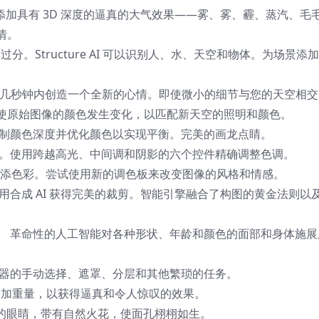
here AI 添加具有 3D 深度的逼真的大气效果——雾、雾、霾、蒸汽、毛
情。
过分。Structure AI 可以识别人、水、天空和物体。为场景添
的天空在几秒钟内创造一个全新的心情。即使微小的细节与您的天空相
使原始图像的颜色发生变化，以匹配新天空的照明和颜色。
控制颜色深度并优化颜色以实现平衡。完美的画龙点睛。
度。使用跨越高光、中间调和阴影的六个控件精确调整色调。
生活增添色彩。尝试使用新的调色板来改变图像的风格和情感。
用合成 AI 获得完美的裁剪。智能引擎融合了构图的黄金法则以
。 革命性的人工智能对各种形状、年龄和颜色的面部和身体施展
辑器的手动选择、遮罩、分层和其他繁琐的任务。
时增加重量，以获得逼真和令人惊叹的效果。
为观止的眼睛，带有自然火花，使面孔栩栩如生。