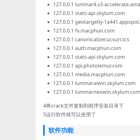
127.0.0.1 luminar4.s3-accelerate.a
127.0.0.1 stats-api.skylum.com
127.0.0.1 geotargetly-1a441.appspo
127.0.0.1 fx.macphun.com
127.0.0.1 canonicalizer.ucsuri.tcs
127.0.0.1 auth.macphun.com
127.0.0.1 stats-api.skylum.com
127.0.0.1 api.photolemur.com
127.0.0.1 media.macphun.com
127.0.0.1 luminaraiwin.skylum.com
127.0.0.1 luminarneowin.skylum.co
4
将crack文件复制到程序安装目录下
5
运行软件就可以使用了
软件功能