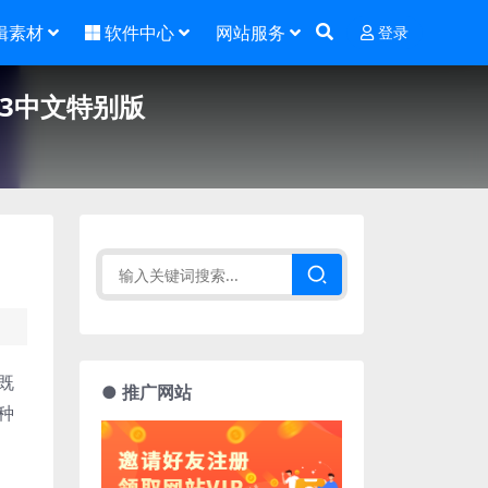
辑素材
软件中心
网站服务
登录
0043中文特别版
片既
● 推广网站
一种