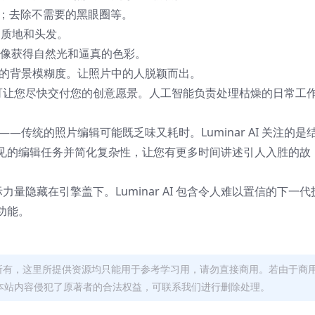
齿；去除不需要的黑眼圈等。
孔、质地和头发。
每张肖像获得自然光和逼真的色彩。
叹的背景模糊度。让照片中的人脱颖而出。
 AI 可让您尽快交付您的创意愿景。人工智能负责处理枯燥的日常工
—传统的照片编辑可能既乏味又耗时。Luminar AI 关注的是
见的编辑任务并简化复杂性，让您有更多时间讲述引人入胜的故
的实际力量隐藏在引擎盖下。Luminar AI 包含令人难以置信的下一代
功能。
者所有，这里所提供资源均只能用于参考学习用，请勿直接商用。若由于商
本站内容侵犯了原著者的合法权益，可联系我们进行删除处理。