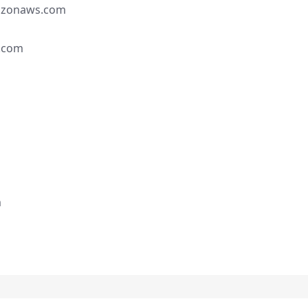
mazonaws.com
t.com
m