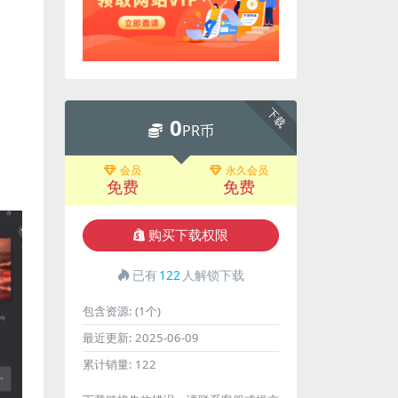
下载
0
PR币
会员
永久会员
免费
免费
购买下载权限
已有
122
人解锁下载
包含资源:
(1个)
最近更新:
2025-06-09
累计销量:
122