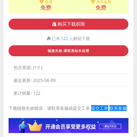
会员
永久会员
免费
免费
购买下载权限
已有
122
人解锁下载
链接失效,请联系站长处理
包含资源:
(1个)
最近更新:
2025-06-09
累计销量:
122
下载链接失效错误，请联系客服或提交工单
提交工单
联系客服