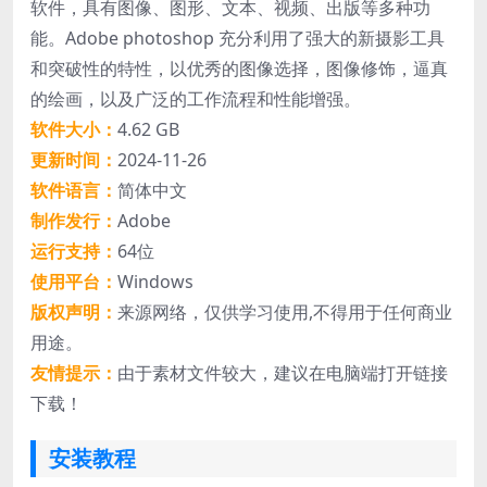
软件，具有图像、图形、文本、视频、出版等多种功
能。Adobe photoshop 充分利用了强大的新摄影工具
和突破性的特性，以优秀的图像选择，图像修饰，逼真
的绘画，以及广泛的工作流程和性能增强。
软件大小：
4.62 GB
更新时间：
2024-11-26
软件语言：
简体中文
制作发行：
Adobe
运行支持：
64位
使用平台：
Windows
版权声明：
来源网络，仅供学习使用,不得用于任何商业
用途。
友情提示：
由于素材文件较大，建议在电脑端打开链接
下载！
安装教程