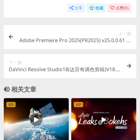
分享
收藏
点赞(
0
)
上一篇
Adobe Premiere Pro 2025(PR2025) v25.0.0.61 直
装版
下一篇
DaVinci Resolve Studio18(达芬奇调色剪辑)V18.6.
6.0007 x64中文版
相关文章
VIP
VIP