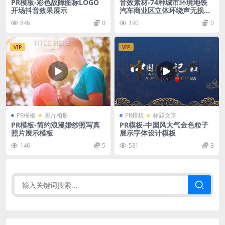
PR模板-彩色故障图标LOGO
音效素材-74种城市环境地铁
开场抖音效果展示
汽车商业区立体环绕声无损音
效
846
0
190
0
VIP
VIP
PR模板
照片相册
PR模板
标题文字
PR模板-简约浪漫婚纱照写真
PR模板-中国风大气金色粒子
照片展示模板
展示字体设计模板
146
5
531
3