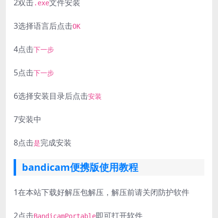
2
双击
文件安装
.exe
3
选择语言后点击
OK
4
点击
下一步
5
点击
下一步
6
选择安装目录后点击
安装
7
安装中
8
点击
完成安装
是
bandicam便携版使用教程
1
在本站下载好解压包解压，解压前请关闭防护软件
2
点击
即可打开软件
BandicamPortable