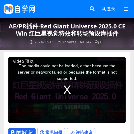
登录
AE/PR插件-Red Giant Universe 2025.0 CE
Win 红巨星视觉特效和转场预设库插件
2024-12-15
Universe
247
0
This
video 预览
is
a
The media could not be loaded, either because the
modal
window.
server or network failed or because the format is not
supported.
详情介绍
常见问题
评论建议