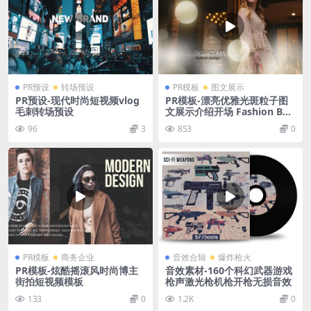
PR预设
转场预设
PR模板
图文展示
PR预设-现代时尚短视频vlog
PR模板-漂亮优雅光斑粒子图
毛刺转场预设
文展示介绍开场 Fashion Bok
eh II
96
3
853
0
PR模板
商务企业
音效合辑
爆炸枪火
PR模板-炫酷摇滚风时尚博主
音效素材-160个科幻武器游戏
街拍短视频模板
枪声激光枪机枪开枪无损音效
133
0
1.2K
0