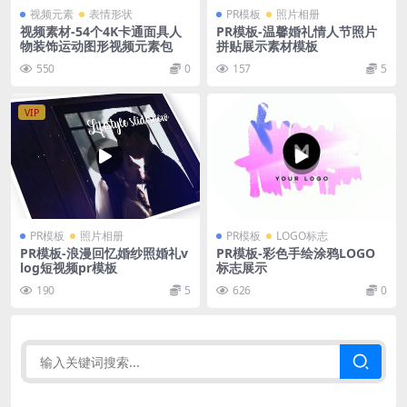
视频元素
表情形状
PR模板
照片相册
视频素材-54个4K卡通面具人
PR模板-温馨婚礼情人节照片
物装饰运动图形视频元素包
拼贴展示素材模板
550
0
157
5
VIP
PR模板
照片相册
PR模板
LOGO标志
PR模板-浪漫回忆婚纱照婚礼v
PR模板-彩色手绘涂鸦LOGO
log短视频pr模板
标志展示
190
5
626
0