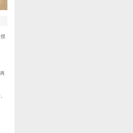
个授
绑再
开。