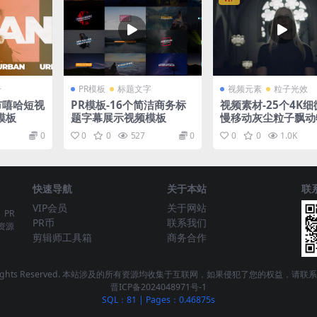
册
PR模板
标题文字
视频元素
粒子光效
市嘻哈短视
PR模板-16个简洁商务标
视频素材-25个4K
模板
题字幕展示视频模板
慢移动灰尘粒子飘动
合成素材
0
0
0
527
0
0
0
1.0K
快速导航
关于本站
联
VIP会员
关于网站
、PR
PR币
联系我们
资源
剪辑师工具箱
商务合作
 - All Rights Reserved. 本站涉及的所有资源均收集于互联网，如果侵犯了您的权益，
晋ICP备2024048971号-1
SQL：81
|
Pages：0.46875s