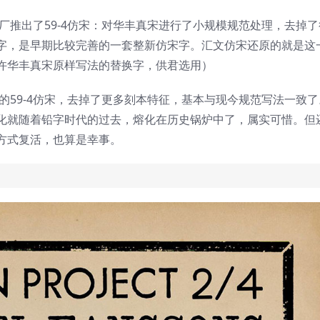
模厂推出了59-4仿宋：对华丰真宋进行了小规模规范处理，去掉了
字，是早期比较完善的一套整新仿宋字。汇文仿宋还原的就是这
少许华丰真宋原样写法的替换字，供君选用）
本的59-4仿宋，去掉了更多刻本特征，基本与现今规范写法一致了
化就随着铅字时代的过去，熔化在历史锅炉中了，属实可惜。但
方式复活，也算是幸事。