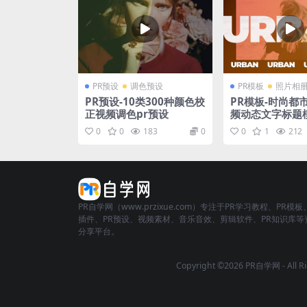
PR预设
调色预设
PR模板
照片相
PR预设-10类300种颜色校
PR模板-时尚都
正视频调色pr预设
频动态文字标题
0
0
183
0
0
1
212
PR自学网（www.przixue.com）专注于PR学习教程、PR模板
插件、PR预设、视频素材、音乐音效、剪辑软件、PR知识库等
分享平台。
Copyright ©2026 PR自学网