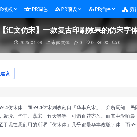
PR模板
PR调色
PR预设
PR插件
剪
【汇文仿宋】一款复古印刷效果的仿宋字
2025-01-03
宋体
简体
0
0
90
0
论建议
9-4仿宋体，而59-4仿宋则改刻自「华丰真宋」。众所周知，民
，聚珍、华丰、摹宋、竹天等等，可谓百花齐放。而其中影响最
于现在我们用的所谓「仿宋体」几乎都是华丰改版字体。而59-