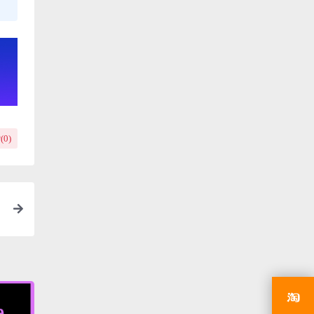
(
0
)