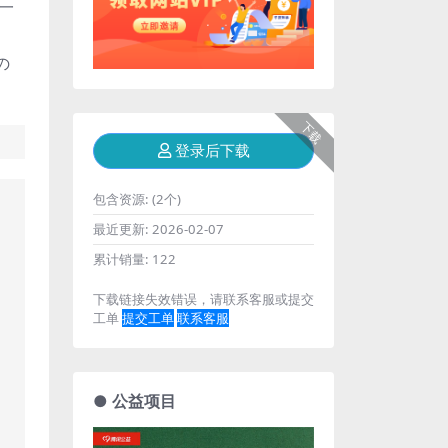
第一
の
下载
登录后下载
包含资源:
(2个)
最近更新:
2026-02-07
累计销量:
122
下载链接失效错误，请联系客服或提交
工单
提交工单
联系客服
● 公益项目