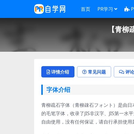
首页
PR学习
【青柳
详情介绍
常见问题
评
字体介绍
青柳疏石字体（青柳疎石フォント）是由日
的毛笔字体，收录了JIS非汉字、JIS第一
自由使用，没有任何保证，请自行承担使用