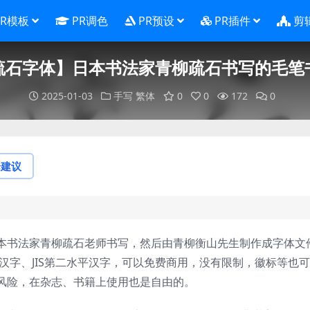
PR模板
PR调色
PR预设
PR插件
剪
疏石字体】日本书法家青柳疏石书写的毛笔
2025-01-03
手写
繁体
0
0
172
0
论建议
本书法家青柳疏石老师书写，然后由青柳衡山先生制作成字体文
水平汉字、JIS第二水平汉字，可以免费商用，没有限制，徽标等也
风险，在杂志、书籍上使用也是自由的。