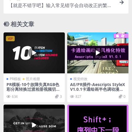
【就是不错字吧】输入常见错字会自动改正的繁体
楷体字体
相关文章
VIP
PR模板
照片相册
视觉特效
PR模板-10个故障失真RGB色
AE/PR插件-Aescripts StyleX
彩分离转换过渡相册视频切换
V1.0.1卡通绘画半色调动漫风
模板
格化特效 Win/Mac
634
3
827
0