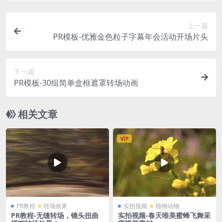
上一篇
PR模板-优雅金色粒子字幕年会活动开场片头
下一篇
PR模板-30组简单盒框遮罩转场动画
相关文章
VIP
PR教程
转场效果
实拍视频
植物动物
PR教程-无缝转场，镜头扭曲
实拍视频-春天唯美蜜蜂飞舞采