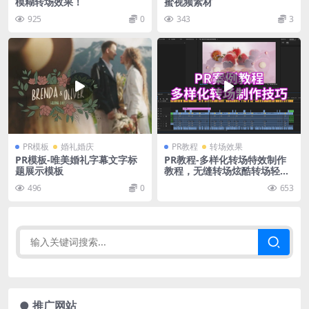
模糊转场效果！
蜜视频素材
925
0
343
3
PR模板
婚礼婚庆
PR教程
转场效果
PR模板-唯美婚礼字幕文字标
PR教程-多样化转场特效制作
题展示模板
教程，无缝转场炫酷转场轻松
做
496
0
653
● 推广网站