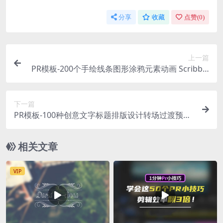
分享
收藏
点赞(
0
)
上一篇
PR模板-200个手绘线条图形涂鸦元素动画 Scribble
Elements
下一篇
PR模板-100种创意文字标题排版设计转场过渡预设
Kinetic Transitions Pack
相关文章
VIP