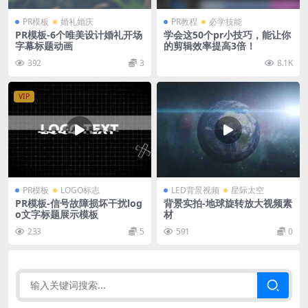
PR模板
婚礼婚庆
PR教程
必学技能
PR模板-6个唯美设计婚礼开场
学会这50个pr小技巧，能让你
字幕标题动画
的剪辑效率提高3倍！
392
3
8.1K
VIP
PR模板
LOGO标志
LED背景视频
星际太空
PR模板-信号故障损坏干扰log
背景实拍-地球旋转放大视频素
o文字标题展示模板
材
233
5
591
0