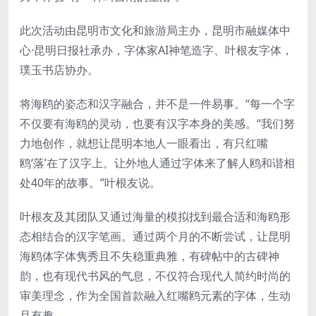
此次活动由昆明市文化和旅游局主办，昆明市融媒体中
心·昆明日报社承办，字体家AI神笔造字、叶根友字体，
璞玉书店协办。
将海鸥的姿态和汉字融合，并不是一件易事。“每一个字
不仅要有海鸥的灵动，也要有汉字本身的美感。“我们努
力地创作，就想让昆明本地人一眼看出，有只红嘴
鸥‘落’在了汉字上。让外地人通过字体来了解人鸥和谐相
处40年的故事。”叶根友说。
叶根友及其团队又通过海量的模拟找到最合适和海鸥形
态相结合的汉字笔画。通过两个月的不断尝试，让昆明
海鸥体字体隽秀且不失稳重典雅，有碑帖中的古碑神
韵，也有现代书风的气息，不仅符合现代人简约时尚的
审美理念，作为全国首款融入红嘴鸥元素的字体，生动
且有趣。