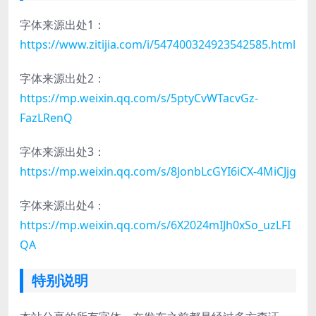
字体来源出处1：
https://www.zitijia.com/i/547400324923542585.html
字体来源出处2：
https://mp.weixin.qq.com/s/5ptyCvWTacvGz-
FazLRenQ
字体来源出处3：
https://mp.weixin.qq.com/s/8JonbLcGYI6iCX-4MiCJjg
字体来源出处4：
https://mp.weixin.qq.com/s/6X2024mIJh0xSo_uzLFI
QA
特别说明