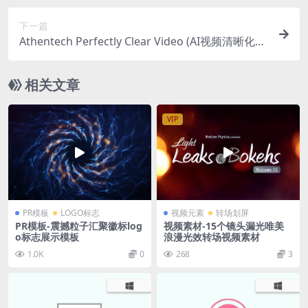
下一篇
Athentech Perfectly Clear Video (AI视频清晰化处
理软件)v4.6.1.2701 特别版
相关文章
VIP
PR模板
LOGO标志
视频元素
转场划屏
PR模板-震撼粒子汇聚徽标log
视频素材-15个镜头漏光唯美
o标志展示模板
浪漫光效转场视频素材
1.0K
0
268
3