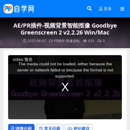
登录
AE/PR插件-视频背景智能抠像 Goodbye
Greenscreen 2 v2.2.26 Win/Mac
2025-06-07
PR插件
抠像滤色
635
0
This
video 预览
is
a
The media could not be loaded, either because the
modal
window.
server or network failed or because the format is not
supported.
详情介绍
常见问题
评论建议