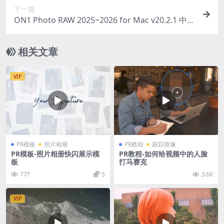
下一篇
ON1 Photo RAW 2025~2026 for Mac v20.2.1 中文
版 照片编辑软件
相关文章
VIP
PR模板
照片相册
PR教程
跟踪抠像
PR模板-照片相册快闪展示模
PR教程-如何给视频中的人脸
板
打马赛克
777
5
3.6K
VIP