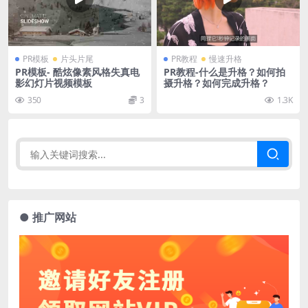
PR模板
片头片尾
PR教程
慢速升格
PR模板- 酷炫像素风格失真电
PR教程-什么是升格？如何拍
影幻灯片视频模板
摄升格？如何完成升格？
350
3
1.3K
● 推广网站