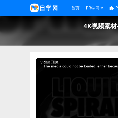
首页
PR学习
4K视频素材
This
video 预览
is
a
The media could not be loaded, either becaus
modal
window.