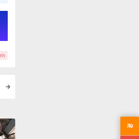
(
0
)