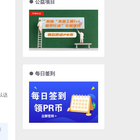
● 公益项目
● 每日签到
以达
用