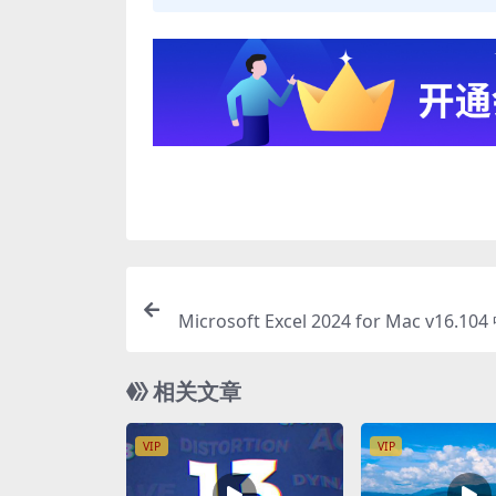
Microsoft Excel 2024 for Mac v16.10
xce
相关文章
VIP
VIP