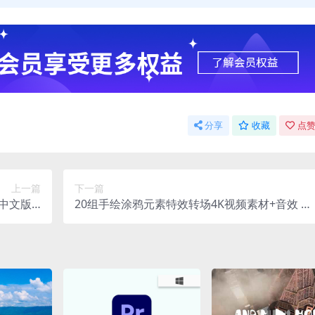
分享
收藏
点赞
上一篇
下一篇
4 中文版 E
20组手绘涂鸦元素特效转场4K视频素材+音效 Mi
l表格软件
xed Media Doodle FX