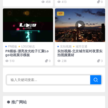
458
413
0
VIP
PR模板
LOGO标志
实拍视频
城市交通
PR模板-漂亮发光粒子汇聚Lo
实拍视频-北京城市延时夜景实
go动画展示模板
拍视频素材
510
0
238
3
● 推广网站