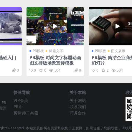
程
PR模板
标题文字
PR模板
图文展示
22基础入门
PR模板-时尚文字标题动画
PR模板-简洁企业商
图文排版场景宣传模板
幻灯片
0
0
0
504
0
0
2
504
快速导航
关于本站
联
VIP会员
关于网站
、PR
PR币
联系我们
资源
剪辑师工具箱
商务合作
 - All Rights Reserved. 本站涉及的所有资源均收集于互联网，如果侵犯了您的权益，