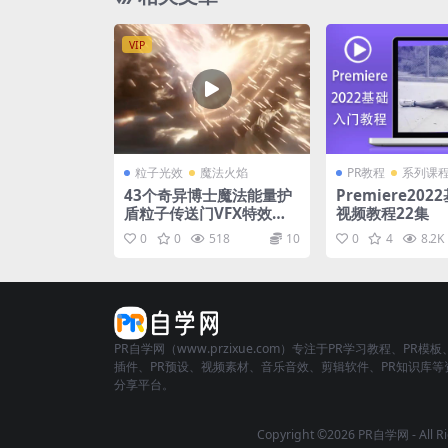
VIP
粒子光效
魔法火焰
PR教程
系列课
43个奇异博士魔法能量护
Premiere20
盾粒子传送门VFX特效合
视频教程22集
成动画
0
0
518
10
0
4
8.2K
PR自学网（www.przixue.com）专注于PR学习教程、PR模板
插件、PR预设、视频素材、音乐音效、剪辑软件、PR知识库等
分享平台。
Copyright ©2026 PR自学网