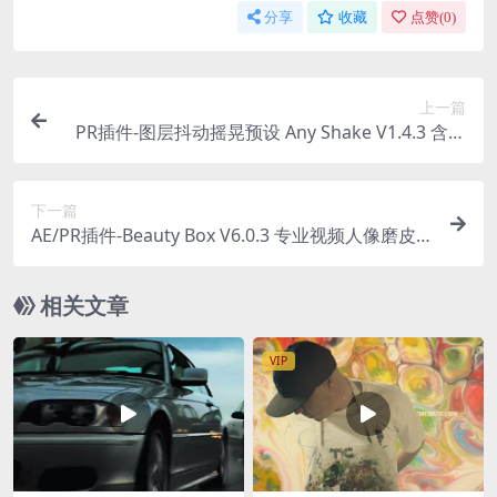
分享
收藏
点赞(
0
)
上一篇
PR插件-图层抖动摇晃预设 Any Shake V1.4.3 含使
用教程
下一篇
AE/PR插件-Beauty Box V6.0.3 专业视频人像磨皮
美颜润肤插件 Win
相关文章
VIP