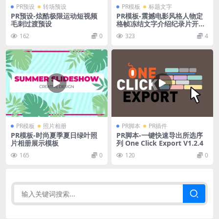
PR预设
转场预设
PR模板
标题文字
PR预设-炫酷极限运动短视频
PR模板-震撼电影风格人物定
毛刺过渡预设
格帧冻结文字介绍纪录片开场
模板
162
0
323
4
PR模板
照片相册
PR脚本
PR插件
PR模板-时尚夏季夏日绿叶照
PR脚本-一键快速导出所选序
片相册展示模板
列 One Click Export V1.2.4
165
0
120
0