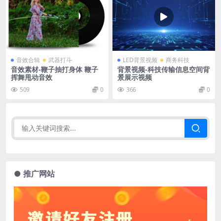
音效合辑
武器打斗
LED背景视频
商务科技
音效素材-鞭子抽打身体 鞭子
背景视频-科技传输信息空间背
挥舞甩动音效
景展示视频
509
0
366
0
● 推广网站