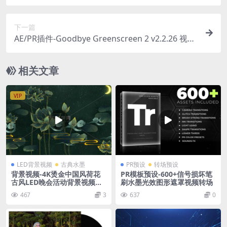
视觉特效插件合集
下一篇
AE/PR插件-Goodbye Greenscreen 2 v2.2.26 视频
背景智能抠像 Win/Mac
相关文章
VIP
LED背景视频
古典水墨
PR预设
转场预设
背景视频-4K烫金中国风荷花
PR模板预设-600+信号损坏笔
古风LED晚会活动背景视频素
刷水墨光效图形遮罩视频转场
材
467
3
637
0