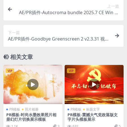
上一篇
AE/PR插件-Autocroma bundle 2025.7 CE Win 特
殊视频格式素材导入导出渲染输出套装
下一篇
AE/PR插件-Goodbye Greenscreen 2 v2.3.31 视频
背景智能抠像 Win
相关文章
VIP
VIP
PR模板
照片相册
PR模板
标题文字
PR模板-时尚水墨效果照片相
PR模板-震撼大气党政落版文
册幻灯片切换展示模板
字片头模板展示
1.1K
3
632
5