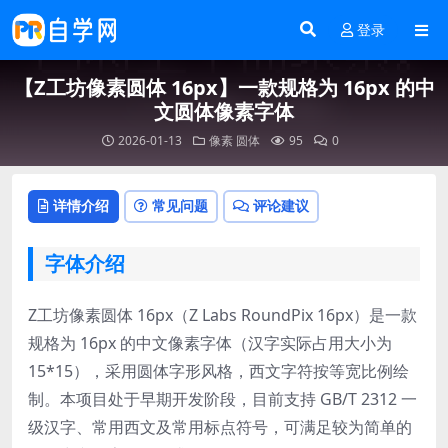
登录
【Z工坊像素圆体 16px】一款规格为 16px 的中
文圆体像素字体
2026-01-13
像素
圆体
95
0
详情介绍
常见问题
评论建议
字体介绍
Z工坊像素圆体 16px（Z Labs RoundPix 16px）是一款
规格为 16px 的中文像素字体（汉字实际占用大小为
15*15），采用圆体字形风格，西文字符按等宽比例绘
制。本项目处于早期开发阶段，目前支持 GB/T 2312 一
级汉字、常用西文及常用标点符号，可满足较为简单的