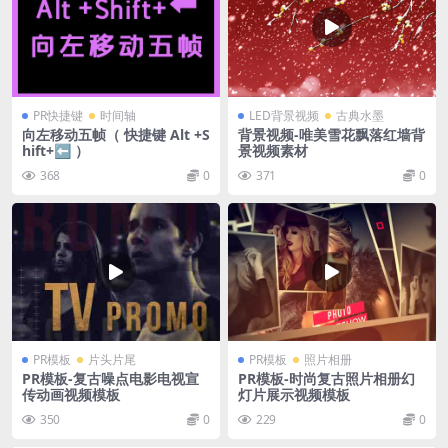
PR快捷键
时间轴
LED背景视频
古典水墨
向左移动五帧（ 快捷键 Alt +S
背景视频-唯美雪花飘落红墙背
hift+⬅ ）
景视频素材
368
0
371
0
PR模板
片头片尾
PR模板
照片相册
PR模板-复古噪点电影电视宣
PR模板-时尚复古照片相册幻
传动画视频模板
灯片展示视频模板
350
0
229
0