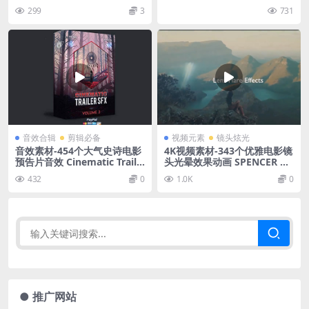
299
3
731
音效合辑
剪辑必备
视频元素
镜头炫光
音效素材-454个大气史诗电影
4K视频素材-343个优雅电影镜
预告片音效 Cinematic Traile
头光晕效果动画 SPENCER Ci
r SFX Volume 3
nematic Lens Flares
432
0
1.0K
0
● 推广网站