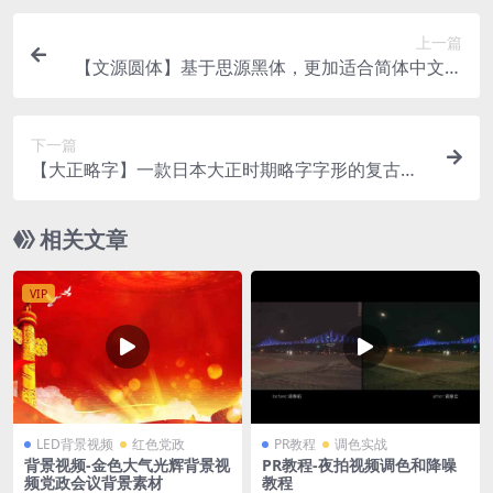
上一篇
【文源圆体】基于思源黑体，更加适合简体中文的
免费圆体字体
下一篇
【大正略字】一款日本大正时期略字字形的复古字
体
相关文章
VIP
LED背景视频
红色党政
PR教程
调色实战
背景视频-金色大气光辉背景视
PR教程-夜拍视频调色和降噪
频党政会议背景素材
教程