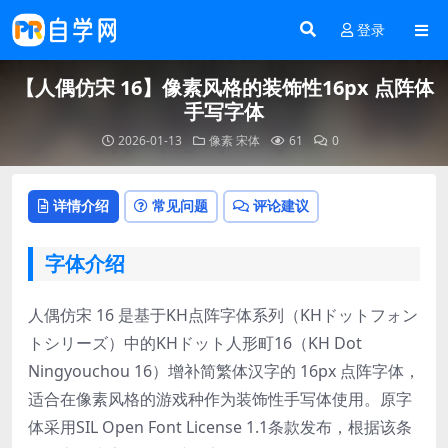
登录
【人偶仿宋 16】像素风格的装饰性16px 点阵体
手写字体
2026-01-13
像素
宋体
61
0
详情介绍
常见问题
评论建议
字体介绍
人偶仿宋 16 是基于KH点阵字体系列（KHドットフォン
トシリーズ）中的KHドット人形町16（KH Dot
Ningyouchou 16）增补简繁体汉字的 16px 点阵字体，
适合在像素风格的游戏种作为装饰性手写体使用。原字
体采用SIL Open Font License 1.1条款发布，根据该条