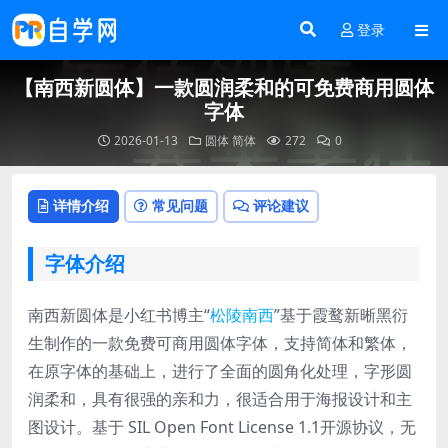
登录
【南西新圆体】一款圆润柔和的可免费商用圆体
字体
2026-01-13
圆体
简体
272
0
详情介绍
常见问题
评论建议
字体介绍
南西新圆体是小红书博主“
松陵南西
”基于霞鹜新晰黑衍
生制作的一款免费可商用圆体字体，支持简体和繁体，
在原字体的基础上，进行了全面的圆角化处理，字形圆
润柔和，具有很强的亲和力，很适合用于海报设计和主
图设计。基于 SIL Open Font License 1.1开源协议，无