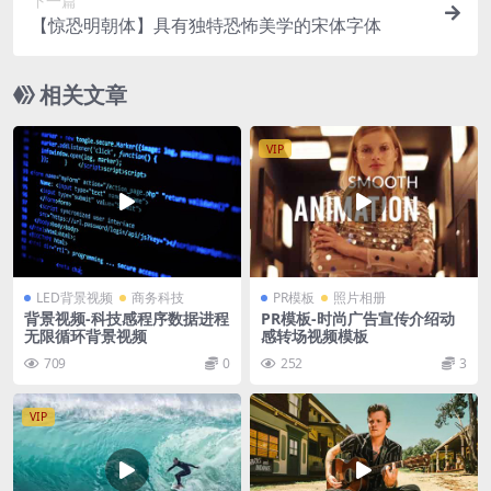
下一篇
【惊恐明朝体】具有独特恐怖美学的宋体字体
相关文章
VIP
LED背景视频
商务科技
PR模板
照片相册
背景视频-科技感程序数据进程
PR模板-时尚广告宣传介绍动
无限循环背景视频
感转场视频模板
709
0
252
3
VIP