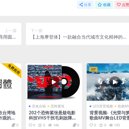
分享
收藏
点赞
上一篇
下一篇
商用圆体
【上海摩登体】一款融合当代城市文化精神的创
字体
新字体
VIP
音效合辑
恐怖紧张
LED背景视频
歌曲M
款台湾地
202个恐怖紧张悬疑电影
背景视频-《光荣与
外观的中
科技VHS干扰毛刺故障音
歌曲MV舞台LED背
效素材 Dystopia SFX
0
0
0
146
0
0
0
195