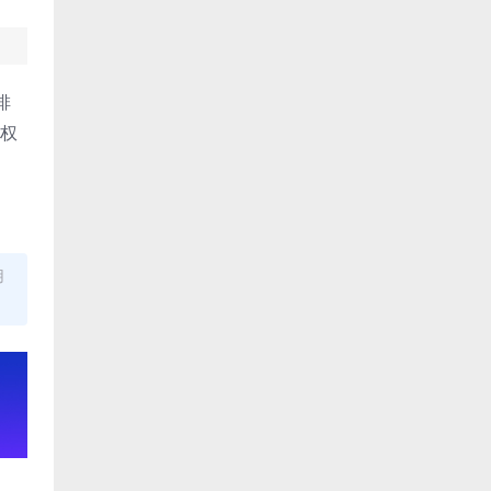
排
版权
用