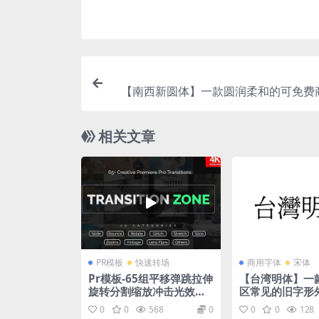
【南西新圆体】一款圆润柔和的可免费
相关文章
PR模板
快速转场
商用字体
宋体
Pr模板-65组平移弹跳拉伸
【台湾明体】一
旋转分割缩放冲击光效转
区常见的旧字形
场预设
文字体
0
0
568
0
0
0
128