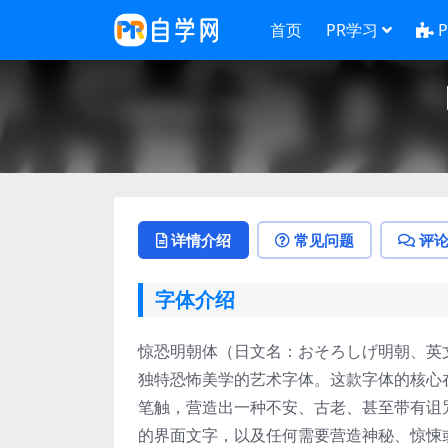
首页
PR学习
详情介绍
常见问题
评
字体介绍
惊恐明朝体（日文名：おそろしげ明朝、英文名
独特恐怖美学的艺术字体。这款字体的核心
笔触，营造出一种不安、古老、甚至带有诅
的界面文字，以及任何需要营造神秘、惊悚