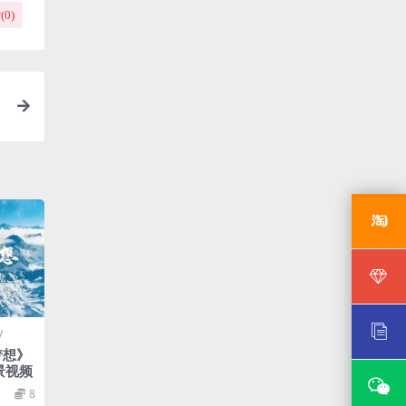
(
0
)
V
梦想》
景视频
8