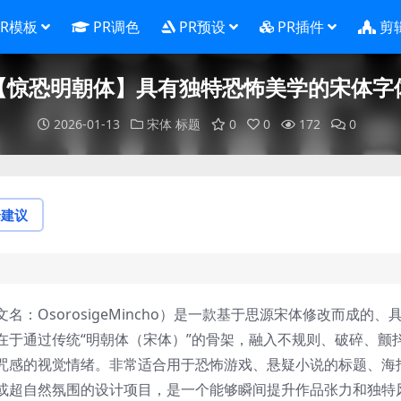
PR模板
PR调色
PR预设
PR插件
剪
【惊恐明朝体】具有独特恐怖美学的宋体字
2026-01-13
宋体
标题
0
0
172
0
论建议
：OsorosigeMincho）是一款基于思源宋体修改而成的、
在于通过传统“明朝体（宋体）”的骨架，融入不规则、破碎、颤
咒感的视觉情绪。非常适合用于恐怖游戏、悬疑小说的标题、海
或超自然氛围的设计项目，是一个能够瞬间提升作品张力和独特