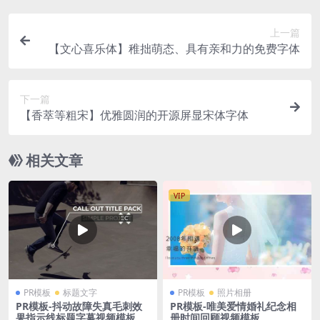
上一篇
【文心喜乐体】稚拙萌态、具有亲和力的免费字体
下一篇
【香萃等粗宋】优雅圆润的开源屏显宋体字体
相关文章
VIP
PR模板
标题文字
PR模板
照片相册
PR模板-抖动故障失真毛刺效
PR模板-唯美爱情婚礼纪念相
果指示线标题字幕视频模板
册时间回顾视频模板