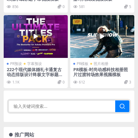
856
0
581
5
VIP
PR预设
字幕预设
PR模板
照片相册
222个现代媒体婚礼卡通复古
PR模板-时尚动感科技相册照
动态排版设计终极文字标题动
片过渡转场效果视频模板
画预设 The Ultimate Titles
1.1K
0
612
3
Pack
● 推广网站