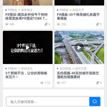
PR预设
视觉预设
PR模板
标题文字
PR预设-模拟多种信号干扰特
PR模板-35个唯美婚礼标题字
殊视觉效果PR预设TOBK TWI
幕模板
TCH
945
0
203
5
PR教程
剪辑理论
实拍视频
城市交通
3个剪辑手法，让你的剪辑焕
实拍视频-4K实拍城市道路交
发活力！
通航拍视频素材
1.1K
317
0