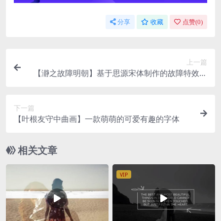
分享
收藏
点赞(
0
)
上一篇
【瀞之故障明朝】基于思源宋体制作的故障特效字
体
下一篇
【叶根友守中曲画】一款萌萌的可爱有趣的字体
相关文章
VIP