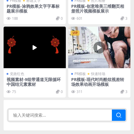
PR模板
标题文字
PR模板
照片相册
PR模板-涂鸦效果文字字幕标
PR模板-创意唯美三维翻页相
题展示模板
册照片视频模板展示
188
0
601
3
VIP
党政红色
PR模板
快速转场
视频素材-9组带通道无限循环
PR模板-现代时尚酷炫视差转
中国结元素素材
场效果动画开场模板
75
0
311
3