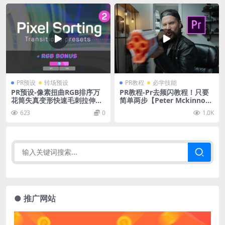
PR预设
转场预设
PR教程
必学技能
PR预设-像素扭曲RGB排序万
PR教程-Pr去频闪教程！只要
花筒失真变形快速毛刺拉伸彩
简单两步【Peter Mckinnon
色全景转场预设Mac/win
中字】
623
0
1.0K
● 推广网站