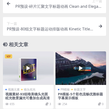
上一篇
PR预设-碎片汇聚文字标题动画 Clean and Elegant
Corporate Identity – Text Reveal
下一篇
PR预设-80组文字标题运动排版动画 Kinetic Titles
Pack
相关文章
VIP
视频元素
镜头炫光
PR模板
标题文字
视频素材-93组唯美镜头光斑
PR模板-5个彩色流畅优雅标题
眩光散景漏光可叠加合成高清
字幕展示模板
655
3
254
0