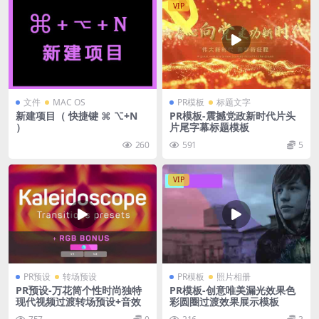
VIP
文件
MAC OS
PR模板
标题文字
新建项目（ 快捷键 ⌘ ⌥+N
PR模板-震撼党政新时代片头
）
片尾字幕标题模板
260
591
5
VIP
PR预设
转场预设
PR模板
照片相册
PR预设-万花筒个性时尚独特
PR模板-创意唯美漏光效果色
现代视频过渡转场预设+音效
彩圆圈过渡效果展示模板